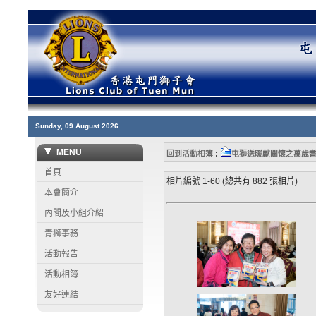
Sunday, 09 August 2026
MENU
:
回到活動相簿
屯獅送暖獻關懷之萬歲
首頁
相片編號 1-60 (總共有 882 張相片)
本會簡介
內閣及小組介紹
青獅事務
活動報告
活動相簿
友好連結