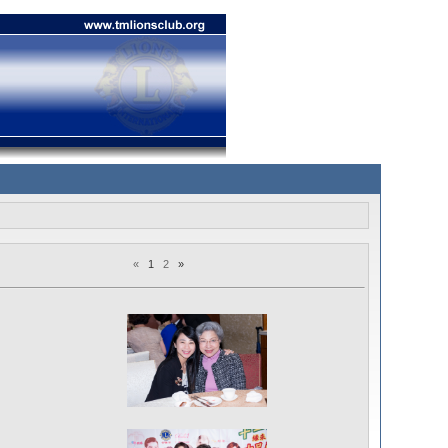
«
1
2
»