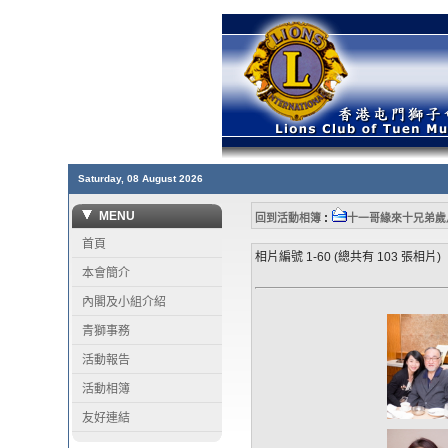
Saturday, 08 August 2026
MENU
:
回到活動相簿
十一哥緣來十兄弟歲
首頁
相片編號 1-60 (總共有 103 張相片)
本會簡介
內閣及小組介紹
青獅事務
活動報告
活動相簿
友好連結