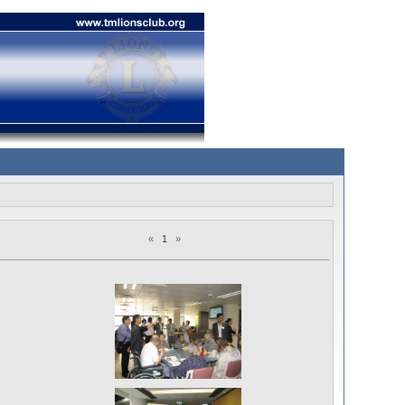
«
1
»