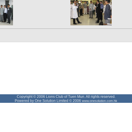
Copyright © 2006 Lions Club of Tuen Mun. All rights reserved.
Powered by One Solution Limited © 2006
www.onesolution.com.hk