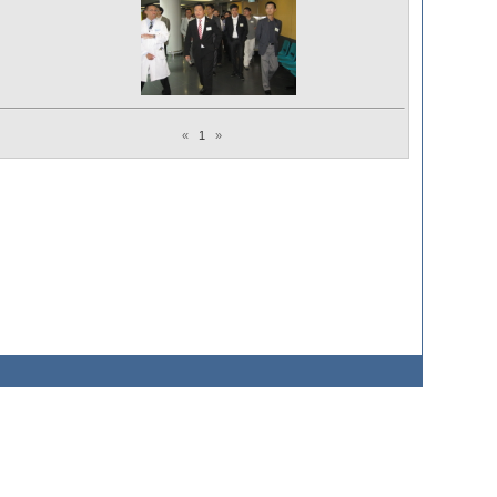
«
1
»