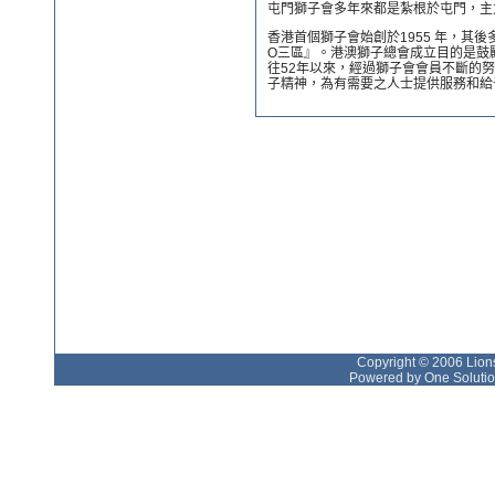
屯門獅子會多年來都是紮根於屯門，主
香港首個獅子會始創於1955 年，其
O三區』。港澳獅子總會成立目的是鼓
往52年以來，經過獅子會會員不斷的
子精神，為有需要之人士提供服務和給
Copyright © 2006 Lions
Powered by One Solutio