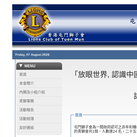
Friday, 07 August 2026
MENU
「放眼世界, 認識中
首頁
本會簡介
內閣及小組介紹
青獅事務
活動報告
首頁
活動相簿
屯門獅子會為一間政府認可之非牟利機構
友好連結
的青獅會共1個，人數達24 名。二